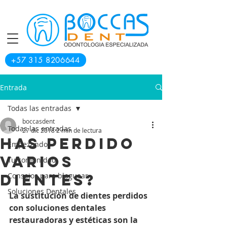
+57 315 8206644
Entrada
Todas las entradas
boccasdent
Todas las entradas
27 dic 2018
2 min de lectura
Has perdido
Empezando
varios
Tu comunidad
dientes?
Consejos para bloguear
Soluciones Dentales
La sustitución de dientes perdidos 
con soluciones dentales 
restauradoras y estéticas son la 