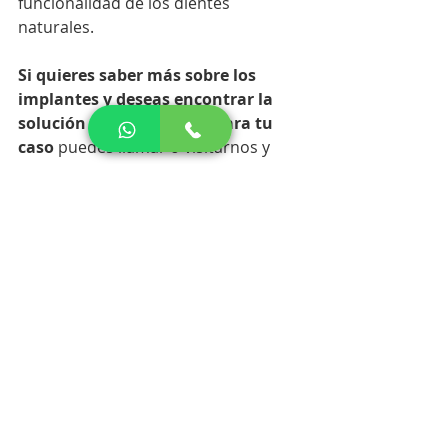
funcionalidad de los dientes 
naturales.
Si quieres saber más sobre los 
implantes y deseas encontrar la 
solución más apropiada para tu 
caso
 puedes llamar o visitarnos y 
con gusto te atenderemos para 
resolver tus inquietudes en 
rehabilitación.
Boccas Dent Odontología
Bucaramanga
#dientes
#implantes
#odontologia
#rehabilitacion
Soluciones Dentales