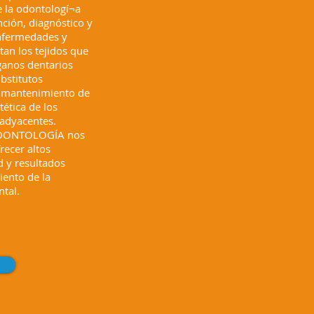
 la odontologí¬a
nción, diagnóstico y
enfermedades y
tan los tejidos que
ganos dentarios
bstitutos
l mantenimiento de
tética de los
 adyacentes.
DONTOLOGÍA nos
recer altos
d y resultados
iento de la
tal.