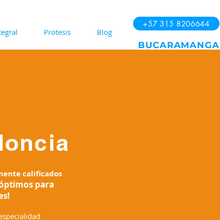
+57 315 8206644
egral
Protesis
Blog
BUCARAMANGA
doncia
ente calificados
 óptimos para
es!
especialidad