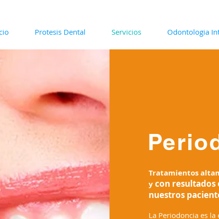
cio
Protesis Dental
Servicios
Odontologia Int
Perio
Tratamientos altam
con resultados
y
nuestros pacient
La Periodoncia es la 