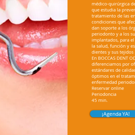
médico-quirúrgica de
que estudia la preve
tratamiento de las 
condiciones que afec
dan soporte a los ór
periodonto y a los su
implantados, para e
la salud, función y es
dientes y sus tejidos
En BOCCAS DENT O
diferenciamos por of
estándares de calida
óptimos en el tratam
enfermedad periodon
Reservar online
Periodoncia
45 min.
¡Agenda YA!